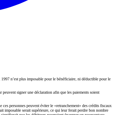
1997 n’est plus imposable pour le bénéficiaire, ni déductible pour le
ur peuvent signer une déclaration afin que les paiements soient
que ces personnes peuvent éviter le «retranchement» des crédits fiscaux
ait imposable serait supérieure, ce qui leur ferait perdre bon nombre
 signifierait que les débiteurs pourraient épargner un pourcentage