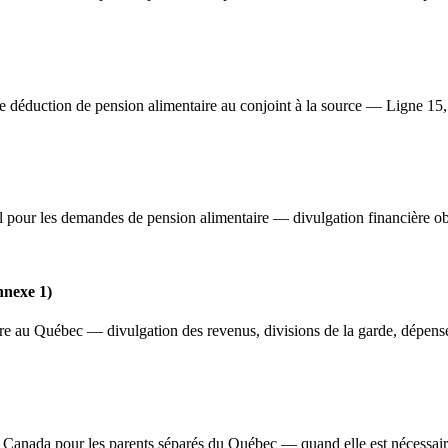
 déduction de pension alimentaire au conjoint à la source — Ligne 15, rè
l pour les demandes de pension alimentaire — divulgation financière ob
nnexe 1)
re au Québec — divulgation des revenus, divisions de la garde, dépenses 
Canada pour les parents séparés du Québec — quand elle est nécessaire, 