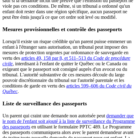
sauf si la demande inclut une preuve que l'émission du passeport ne
viole pas ces conditions. De même, si un tribunal a ordonné qu'un
enfant doit rester dans une région spécifique, aucun passeport ne
peut être émis jusqu'à ce que cet ordre soit levé ou modifié.
Mesures provisionnelles et contrôle des passeports
Lorsqu'il existe un risque crédible qu'un parent puisse emmener un
enfant à l'étranger sans autorisation, un tribunal peut imposer des
mesures de protection urgentes par ordonnance de sauvegarde en
vertu des
articles 49, 158 par 8, et 511–513 du
Code de procédure
civile
, interdisant à l'enfant de quitter le Québec ou le Canada ou
exigeant que le passeport soit consigné auprès d'un avocat ou du
tribunal. L'autorité substantive de ces mesures découle du large
pouvoir discrétionnaire du tribunal sur l'autorité parentale et les
conditions de garde en vertu des
articles 599–606 du
Code civil du
Québec
.
Liste de surveillance des passeports
Un parent qui craint une demande non autorisée peut
demander que
le nom de l'enfant soit ajouté à la liste de surveillance du Programme
des passeports
en utilisant le formulaire PPTC 489. Le Programme
des passeports communiquera alors avec le parent demandeur avant
de traiter toute nouvelle demande de passeport pour cet enfant. La