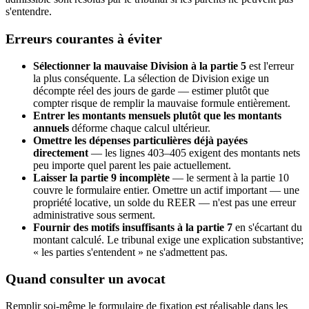
s'entendre.
Erreurs courantes à éviter
Sélectionner la mauvaise Division à la partie 5
est l'erreur
la plus conséquente. La sélection de Division exige un
décompte réel des jours de garde — estimer plutôt que
compter risque de remplir la mauvaise formule entièrement.
Entrer les montants mensuels plutôt que les montants
annuels
déforme chaque calcul ultérieur.
Omettre les dépenses particulières déjà payées
directement
— les lignes 403–405 exigent des montants nets
peu importe quel parent les paie actuellement.
Laisser la partie 9 incomplète
— le serment à la partie 10
couvre le formulaire entier. Omettre un actif important — une
propriété locative, un solde du REER — n'est pas une erreur
administrative sous serment.
Fournir des motifs insuffisants à la partie 7
en s'écartant du
montant calculé. Le tribunal exige une explication substantive;
« les parties s'entendent » ne s'admettent pas.
Quand consulter un avocat
Remplir soi-même le formulaire de fixation est réalisable dans les