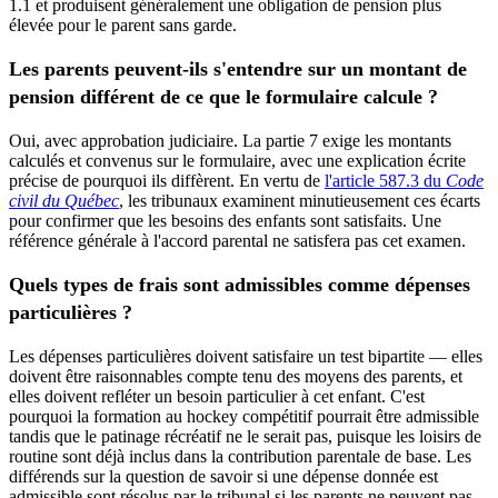
1.1 et produisent généralement une obligation de pension plus
élevée pour le parent sans garde.
Les parents peuvent-ils s'entendre sur un montant de
pension différent de ce que le formulaire calcule ?
Oui, avec approbation judiciaire. La partie 7 exige les montants
calculés et convenus sur le formulaire, avec une explication écrite
précise de pourquoi ils diffèrent. En vertu de
l'article 587.3 du
Code
civil du Québec
, les tribunaux examinent minutieusement ces écarts
pour confirmer que les besoins des enfants sont satisfaits. Une
référence générale à l'accord parental ne satisfera pas cet examen.
Quels types de frais sont admissibles comme dépenses
particulières ?
Les dépenses particulières doivent satisfaire un test bipartite — elles
doivent être raisonnables compte tenu des moyens des parents, et
elles doivent refléter un besoin particulier à cet enfant. C'est
pourquoi la formation au hockey compétitif pourrait être admissible
tandis que le patinage récréatif ne le serait pas, puisque les loisirs de
routine sont déjà inclus dans la contribution parentale de base. Les
différends sur la question de savoir si une dépense donnée est
admissible sont résolus par le tribunal si les parents ne peuvent pas