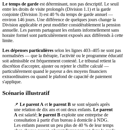
Le temps de garde
est déterminant, non pas descriptif. Le seuil
entre les droits de visite prolongés (Division 1.1) et la garde
conjointe (Division 3) est 40 % du temps de garde annuel —
environ 146 jours. Une différence de quelques jours change la
Division applicable et peut modifier considérablement la pension
annuelle. Les parents partageant les enfants informellement sans
horaire formel sont particulièrement exposés aux différends à cette
limite.
Les dépenses particulières
selon les lignes 403–405 ne sont pas
normalisées — que la thérapie, l'activité ou le programme éducatif
soit admissible est fréquemment contesté. Le tribunal retient la
discrétion d'accepter, ajuster ou rejeter le chiffre calculé —
particulièrement quand le payeur a des moyens financiers
extraordinaires ou quand le plafond de capacité de paiement
s'applique.
Scénario illustratif
📌
Le parent A
et
le parent B
se sont séparés après
une relation de dix ans et ont deux enfants.
Le parent
A
est salarié;
le parent B
exploite une entreprise de
consultation à partir d'un bureau à domicile à NDG.
Les enfants passent un peu plus de 40 % de leur temps