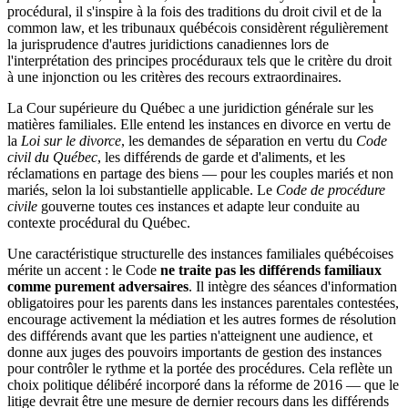
procédural, il s'inspire à la fois des traditions du droit civil et de la
common law, et les tribunaux québécois considèrent régulièrement
la jurisprudence d'autres juridictions canadiennes lors de
l'interprétation des principes procéduraux tels que le critère du droit
à une injonction ou les critères des recours extraordinaires.
La Cour supérieure du Québec a une juridiction générale sur les
matières familiales. Elle entend les instances en divorce en vertu de
la
Loi sur le divorce
, les demandes de séparation en vertu du
Code
civil du Québec
, les différends de garde et d'aliments, et les
réclamations en partage des biens — pour les couples mariés et non
mariés, selon la loi substantielle applicable. Le
Code de procédure
civile
gouverne toutes ces instances et adapte leur conduite au
contexte procédural du Québec.
Une caractéristique structurelle des instances familiales québécoises
mérite un accent : le Code
ne traite pas les différends familiaux
comme purement adversaires
. Il intègre des séances d'information
obligatoires pour les parents dans les instances parentales contestées,
encourage activement la médiation et les autres formes de résolution
des différends avant que les parties n'atteignent une audience, et
donne aux juges des pouvoirs importants de gestion des instances
pour contrôler le rythme et la portée des procédures. Cela reflète un
choix politique délibéré incorporé dans la réforme de 2016 — que le
litige devrait être une mesure de dernier recours dans les différends