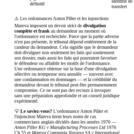
identifié de
définitif
transfert
⚠️ Les ordonnances Anton Piller et les injonctions
Mareva imposent un devoir strict de
divulgation
complète et frank
au demandeur au moment où
l'ordonnance est recherchée. Parce que la partie adverse
n'est pas présente, le tribunal dépend entièrement de la
candeur du demandeur. Cela signifie que le demandeur
doit divulguer non seulement les faits qui soutiennent
son dossier, mais aussi les faits qui pourraient favoriser
le défendeur ou affaiblir les motifs de l'ordonnance.
Une ordonnance obtenue sur la base d'une divulgation
sélective ou trompeuse sera annulée — souvent avec
une condamnation en dommages — et la crédibilité du
demandeur devant le tribunal peut être permanemment
compromise. Ce ne sont pas des recours à invoquer
sans une préparation approfondie et un conseil juridique
expérimenté.
💡
Le saviez-vous?
L'ordonnance Anton Piller et
l'injonction Mareva tirent leurs noms de cas
commerciaux anglais décidés dans les années 1970 —
Anton Piller KG v Manufacturing Processes Ltd
1976
Ch 55 et
Mareva Compania Naviera SA v International