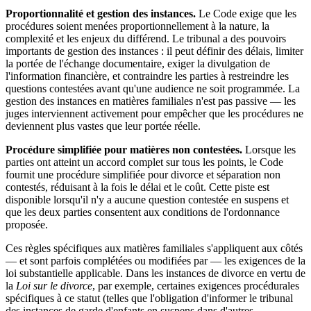
Proportionnalité et gestion des instances.
Le Code exige que les
procédures soient menées proportionnellement à la nature, la
complexité et les enjeux du différend. Le tribunal a des pouvoirs
importants de gestion des instances : il peut définir des délais, limiter
la portée de l'échange documentaire, exiger la divulgation de
l'information financière, et contraindre les parties à restreindre les
questions contestées avant qu'une audience ne soit programmée. La
gestion des instances en matières familiales n'est pas passive — les
juges interviennent activement pour empêcher que les procédures ne
deviennent plus vastes que leur portée réelle.
Procédure simplifiée pour matières non contestées.
Lorsque les
parties ont atteint un accord complet sur tous les points, le Code
fournit une procédure simplifiée pour divorce et séparation non
contestés, réduisant à la fois le délai et le coût. Cette piste est
disponible lorsqu'il n'y a aucune question contestée en suspens et
que les deux parties consentent aux conditions de l'ordonnance
proposée.
Ces règles spécifiques aux matières familiales s'appliquent aux côtés
— et sont parfois complétées ou modifiées par — les exigences de la
loi substantielle applicable. Dans les instances de divorce en vertu de
la
Loi sur le divorce
, par exemple, certaines exigences procédurales
spécifiques à ce statut (telles que l'obligation d'informer le tribunal
des instances de garde d'enfants en suspens dans d'autres