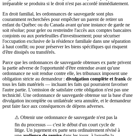
irréparable se produira si le droit n'est pas accordé immédiatement.
En droit familial, les ordonnances de sauvegarde sont plus
couramment recherchées pour empêcher un parent de retirer un
enfant du Québec ou du Canada avant qu'une instance de garde ne
soit résolue; pour geler ou restreindre l'accès aux comptes bancaires
conjoints ou aux portefeuilles d'investissement; pour sécuriser
l'occupation exclusive de la résidence familiale dans une séparation
à haut conflit; ou pour préserver les biens spécifiques qui risquent
d'être dissipés ou transférés.
Parce que les ordonnances de sauvegarde obtenues ex parte privent
la partie adverse de l'opportunité d'être entendue avant qu'une
ordonnance ne soit rendue contre elle, les tribunaux imposent une
obligation stricte au demandeur :
divulgation complète et frank
de
tous les faits matériels — incluant les faits qui pourraient favoriser
l'autre partie. L'omission de satisfaire cette obligation n'est pas une
technicité. Une ordonnance de sauvegarde obtenue sur la base d'une
divulgation incomplète ou unilatérale sera annulée, et le demandeur
peut faire face aux conséquences de dépens adverses.
⚠️ Obtenir une ordonnance de sauvegarde n'est pas la
fin du processus — c'est le début d'un court cycle de
litige. Un jugement ex parte sera ordinairement révisé à
une
audience de remise
dans les jours, à laquelle la