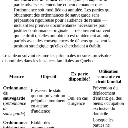
partie adverse est entendue et peut demander que
l'ordonnance soit modifiée ou annulée. Les parties qui
obtiennent des ordonnances de sauvegarde sans
préparation rigoureuse pour l'audience de remise —
incluant les preuves documentaires nécessaires pour
justifier l'ordonnance originale — découvrent souvent
que le droit qu'elles ont obtenu est rapidement annulé,
parfois avec des conséquences de dépens qui sapent la
position stratégique qu'elles cherchaient à établir.
Le tableau suivant résume les principales mesures provisoires
disponibles dans les instances familiales au Québec :
Utilisation
Ex parte
Mesure
Objectif
courante en
disponible?
droit familial
Ordonnance
Prévention du
Préserver le statu
de
déplacement
quo ou prévenir un
sauvegarde
Oui, en cas
d'enfant; gel des
préjudice imminent
(
ordonnance
d'urgence
biens; occupation
en attente
de
exclusive du
d'audience
sauvegarde
)
domicile
Lorsque les
Ordonnance
Établir des
parties ne
intérimaire
arrangements