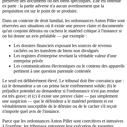
préserver des documents ou des biens spécifiques. Elle est obtenue
ex parte : la partie adverse n'a aucun avertissement que la
perquisition est sur le point de se produire.
Dans un contexte de droit familial, les ordonnances Anton Piller sont
réservées aux situations où il existe une preuve claire et documentée
qu'un conjoint détruira ou cachera le matériel critique à l'instance si
on lui donne un avis préalable — par exemple :
Les dossiers financiers exposant les sources de revenus
cachées ou les transferts de biens non divulgués
Les registres d'entreprise revelant la véritable valeur d'une
entreprise privée
Les communications électroniques ou le contenu des appareils
pertinent à une question parentale contestée
Le seuil est délibérément élevé. Le tribunal doit être convaincu que :
(a) le demandeur a un cas prima facie extrêmement solide; (b) le
préjudice potentiel au demandeur si l'ordonnance n'est pas rendue
est très grave; et (c) il existe une preuve claire — pas simplement
une suspicion — que le défendeur a le matériel pertinent et est
véritablement susceptible de le détruire ou de le cacher s'il reçoit
n'importe quel avis de l'instance.
Parce que les ordonnances Anton Piller sont coercitives et intrusives
à l'extrême, les tribunaux entourent leur exécution de garanties