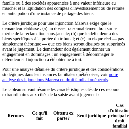
famille ou à des sociétés apparentées à une valeur inférieure au
marché; et la liquidation des comptes d'investissement ou de retraite
en anticipation d'une instance de partage des biens.
Le critère juridique pour une injonction Mareva exige que le
demandeur établisse : (a) un dossier raisonnablement bon sur le
mérite de la réclamation sous-jacente; (b) que le défendeur a des
biens spécifiques à la portée du tribunal; et (c) un risque réel — pas
simplement théorique — que ces biens seront dissipés ou supprimés
avant le jugement. Le demandeur doit également donner un
engagement en dommages : un engagement à dédommager le
défendeur si l'injonction a été obtenue à tort.
Pour une analyse détaillée du critère juridique et des considérations
stratégiques dans les instances familiales québécoises, voir
notre
analyse des injonctions Mareva en droit familial québécois
.
Le tableau suivant résume les caractéristiques clés de ces recours
extraordinaires aux côtés de la saisie avant jugement :
Cas
d'utilisati
Ce qu'il
Obtenu ex
Recours
Seuil juridique
principal 
fait
parte?
droit
familial