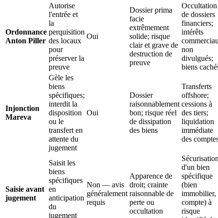
Autorise
Occultation
Dossier prima
l'entrée et
de dossiers
facie
la
financiers;
extrêmement
Ordonnance
perquisition
intérêts
Oui
solide; risque
Anton Piller
des locaux
commercia
clair et grave de
pour
non
destruction de
préserver la
divulgués;
preuve
preuve
biens caché
Gèle les
biens
Transferts
spécifiques;
Dossier
offshore;
interdit la
raisonnablement
cessions à
Injonction
disposition
Oui
bon; risque réel
des tiers;
Mareva
ou le
de dissipation
liquidation
transfert en
des biens
immédiate
attente du
des compte
jugement
Sécurisatio
Saisit les
d'un bien
biens
Apparence de
spécifique
spécifiques
Non — avis
droit; crainte
(bien
Saisie avant
en
généralement
raisonnable de
immobilier,
jugement
anticipation
requis
perte ou
compte) à
du
occultation
risque
jugement