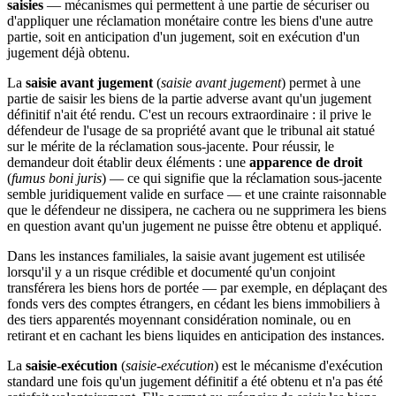
saisies
— mécanismes qui permettent à une partie de sécuriser ou
d'appliquer une réclamation monétaire contre les biens d'une autre
partie, soit en anticipation d'un jugement, soit en exécution d'un
jugement déjà obtenu.
La
saisie avant jugement
(
saisie avant jugement
) permet à une
partie de saisir les biens de la partie adverse avant qu'un jugement
définitif n'ait été rendu. C'est un recours extraordinaire : il prive le
défendeur de l'usage de sa propriété avant que le tribunal ait statué
sur le mérite de la réclamation sous-jacente. Pour réussir, le
demandeur doit établir deux éléments : une
apparence de droit
(
fumus boni juris
) — ce qui signifie que la réclamation sous-jacente
semble juridiquement valide en surface — et une crainte raisonnable
que le défendeur ne dissipera, ne cachera ou ne supprimera les biens
en question avant qu'un jugement ne puisse être obtenu et appliqué.
Dans les instances familiales, la saisie avant jugement est utilisée
lorsqu'il y a un risque crédible et documenté qu'un conjoint
transférera les biens hors de portée — par exemple, en déplaçant des
fonds vers des comptes étrangers, en cédant les biens immobiliers à
des tiers apparentés moyennant considération nominale, ou en
retirant et en cachant les biens liquides en anticipation des instances.
La
saisie-exécution
(
saisie-exécution
) est le mécanisme d'exécution
standard une fois qu'un jugement définitif a été obtenu et n'a pas été