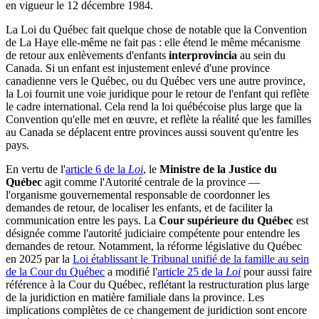
en vigueur le 12 décembre 1984.
La Loi du Québec fait quelque chose de notable que la Convention
de La Haye elle-même ne fait pas : elle étend le même mécanisme
de retour aux enlèvements d'enfants
interprovincia
au sein du
Canada. Si un enfant est injustement enlevé d'une province
canadienne vers le Québec, ou du Québec vers une autre province,
la Loi fournit une voie juridique pour le retour de l'enfant qui reflète
le cadre international. Cela rend la loi québécoise plus large que la
Convention qu'elle met en œuvre, et reflète la réalité que les familles
au Canada se déplacent entre provinces aussi souvent qu'entre les
pays.
En vertu de l'
article 6 de la
Loi
, le
Ministre de la Justice du
Québec
agit comme l'Autorité centrale de la province —
l'organisme gouvernemental responsable de coordonner les
demandes de retour, de localiser les enfants, et de faciliter la
communication entre les pays. La
Cour supérieure du Québec
est
désignée comme l'autorité judiciaire compétente pour entendre les
demandes de retour. Notamment, la réforme législative du Québec
en 2025 par la
Loi établissant le Tribunal unifié de la famille au sein
de la Cour du Québec
a modifié l'
article 25 de la
Loi
pour aussi faire
référence à la Cour du Québec, reflétant la restructuration plus large
de la juridiction en matière familiale dans la province. Les
implications complètes de ce changement de juridiction sont encore