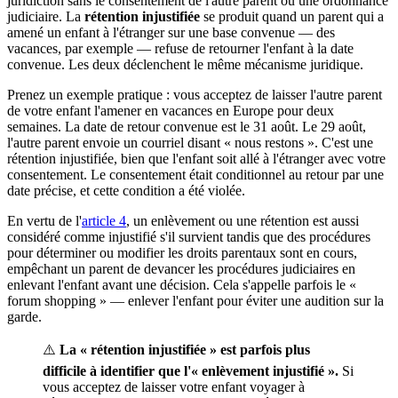
juridiction sans le consentement de l'autre parent ou une ordonnance
judiciaire. La
rétention injustifiée
se produit quand un parent qui a
amené un enfant à l'étranger sur une base convenue — des
vacances, par exemple — refuse de retourner l'enfant à la date
convenue. Les deux déclenchent le même mécanisme juridique.
Prenez un exemple pratique : vous acceptez de laisser l'autre parent
de votre enfant l'amener en vacances en Europe pour deux
semaines. La date de retour convenue est le 31 août. Le 29 août,
l'autre parent envoie un courriel disant « nous restons ». C'est une
rétention injustifiée, bien que l'enfant soit allé à l'étranger avec votre
consentement. Le consentement était conditionnel au retour par une
date précise, et cette condition a été violée.
En vertu de l'
article 4
, un enlèvement ou une rétention est aussi
considéré comme injustifié s'il survient tandis que des procédures
pour déterminer ou modifier les droits parentaux sont en cours,
empêchant un parent de devancer les procédures judiciaires en
enlevant l'enfant avant une décision. Cela s'appelle parfois le «
forum shopping » — enlever l'enfant pour éviter une audition sur la
garde.
⚠️
La « rétention injustifiée » est parfois plus
difficile à identifier que l'« enlèvement injustifié ».
Si
vous acceptez de laisser votre enfant voyager à