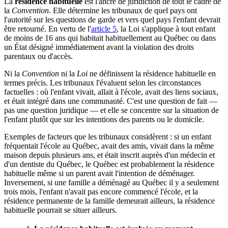
La
résidence habituelle
est l'ancre de juridiction de tout le cadre de
la
Convention
. Elle détermine les tribunaux de quel pays ont
l'autorité sur les questions de garde et vers quel pays l'enfant devrait
être retourné. En vertu de l'
article 5
, la Loi s'applique à tout enfant
de moins de 16 ans qui habitait habituellement au Québec ou dans
un État désigné immédiatement avant la violation des droits
parentaux ou d'accès.
Ni la
Convention
ni la
Loi
ne définissent la résidence habituelle en
termes précis. Les tribunaux l'évaluent selon les circonstances
factuelles : où l'enfant vivait, allait à l'école, avait des liens sociaux,
et était intégré dans une communauté. C'est une question de fait —
pas une question juridique — et elle se concentre sur la situation de
l'enfant plutôt que sur les intentions des parents ou le domicile.
Exemples de facteurs que les tribunaux considèrent : si un enfant
fréquentait l'école au Québec, avait des amis, vivait dans la même
maison depuis plusieurs ans, et était inscrit auprès d'un médecin et
d'un dentiste du Québec, le Québec est probablement la résidence
habituelle même si un parent avait l'intention de déménager.
Inversement, si une famille a déménagé au Québec il y a seulement
trois mois, l'enfant n'avait pas encore commencé l'école, et la
résidence permanente de la famille demeurait ailleurs, la résidence
habituelle pourrait se situer ailleurs.