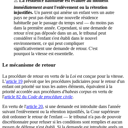
⚠️
La résidence habituelle est évaluée au moment
immédiatement avant
l'enlèvement ou la rétention
injustifiés.
Un parent qui amène un enfant vers un autre
pays ne peut pas établir une nouvelle résidence
habituelle par le passage du temps seul — du moins pas
dans la première année. Cependant, si une demande de
retour n'est pas déposée dans un an, le tribunal peut
considérer si l'enfant s'est établi dans le nouvel
environnement, ce qui peut compliquer
significativement une demande de retour. C'est
pourquoi la vitesse est essentielle.
Le mécanisme de retour
La procédure de retour en vertu de la
Loi
est conçue pour la vitesse.
L'
article 19
prévoit que les procédures judiciaires pour le retour d'un
enfant ont priorité sur tous les autres éléments, équivalent à la
priorité accordée aux procédures
d'habeas corpus
en vertu de
l'
article 82 du
Code de procédure civile
.
En vertu de l'
article 20
, si une demande est introduite dans l'année
suivant l'enlèvement ou la rétention injustifiés, la Cour supérieure
doit ordonner le retour de l'enfant — le tribunal n'a pas de pouvoir
discrétionnaire pour refuser si les conditions sont remplies et aucun
moyen de défense n'est établi. Si la demande est introduite après un