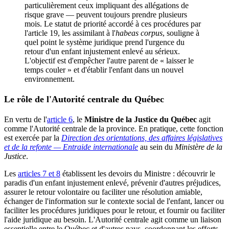
particulièrement ceux impliquant des allégations de
risque grave — peuvent toujours prendre plusieurs
mois. Le statut de priorité accordé à ces procédures par
l'article 19, les assimilant à l'
habeas corpus
, souligne à
quel point le système juridique prend l'urgence du
retour d'un enfant injustement enlevé au sérieux.
L'objectif est d'empêcher l'autre parent de « laisser le
temps couler » et d'établir l'enfant dans un nouvel
environnement.
Le rôle de l'Autorité centrale du Québec
En vertu de l'
article 6
, le
Ministre de la Justice du Québec
agit
comme l'Autorité centrale de la province. En pratique, cette fonction
est exercée par la
Direction des orientations, des affaires législatives
et de la refonte — Entraide internationale
au sein du
Ministère de la
Justice
.
Les
articles 7 et 8
établissent les devoirs du Ministre : découvrir le
paradis d'un enfant injustement enlevé, prévenir d'autres préjudices,
assurer le retour volontaire ou faciliter une résolution amiable,
échanger de l'information sur le contexte social de l'enfant, lancer ou
faciliter les procédures juridiques pour le retour, et fournir ou faciliter
l'aide juridique au besoin. L'Autorité centrale agit comme un liaison
essentielle entre le Québec et d'autres pays, coordonnant les efforts