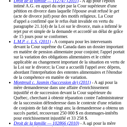
Droit de la famille — 112747 (2011)
- A agi pour l'époux
intimé A.G. en appel du rejet par la Cour supérieure d'une
pétition en divorce dans laquelle l'épouse avait refusé le
get
(acte de divorce juif) pour des motifs religieux. La Cour
d'appel a confirmé que le refus était invalide en vertu du
paragraphe 21.1(4) de la Loi sur le divorce, mais a infirmé le
rejet pur et simple de la demande et accordé un délai de grâce
de 15 jours pour se conformer.
L.M.P. c. L.S. (2011)
- A comparu pour les intervenants
devant la Cour suprême du Canada dans un dossier important
en matière de pension alimentaire pour conjoint; l'appel portait
sur la variation des obligations alimentaires et le critère
applicable au changement important de la situation en vertu de
la Loi sur le divorce; la Cour a accueilli l'appel avec dépens,
abordant l'interprétation des ententes alimentaires et l'étendue
de la compétence en matière de variation.
Montreuil c. Jasmin (Succession de) (2011)
- A agi pour la
mère demanderesse dans une affaire d'enrichissement
injustifié et de succession devant la Cour supérieure du
Québec, cherchant à obtenir réparation contre l'administrateur
de la succession défenderesse dans le contexte d'une relation
de conjoints de fait de vingt ans; la demanderesse a obtenu un
succès partiel, recouvrant 250 000 $ en dommages-intérêts
pour enrichissement injustifié et 33 258 $.
Droit de la famille — 102866 (2010)
- A agi pour la mère