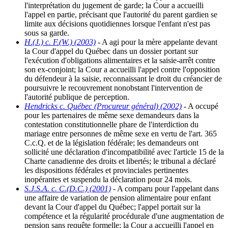
l'interprétation du jugement de garde; la Cour a accueilli
l'appel en partie, précisant que l'autorité du parent gardien se
limite aux décisions quotidiennes lorsque l'enfant n'est pas
sous sa garde.
H.(J.) c. F.(W.) (2003)
- A agi pour la mère appelante devant
la Cour d'appel du Québec dans un dossier portant sur
l'exécution d'obligations alimentaires et la saisie-arrêt contre
son ex-conjoint; la Cour a accueilli l'appel contre l'opposition
du défendeur à la saisie, reconnaissant le droit du créancier de
poursuivre le recouvrement nonobstant l'intervention de
l'autorité publique de perception.
Hendricks c. Québec (Procureur général) (2002)
- A occupé
pour les partenaires de même sexe demandeurs dans la
contestation constitutionnelle phare de l'interdiction du
mariage entre personnes de même sexe en vertu de l'art. 365
C.c.Q. et de la législation fédérale; les demandeurs ont
sollicité une déclaration d'incompatibilité avec l'article 15 de la
Charte canadienne des droits et libertés; le tribunal a déclaré
les dispositions fédérales et provinciales pertinentes
inopérantes et suspendu la déclaration pour 24 mois.
S.J.S.A. c. C.(D.C.) (2001)
- A comparu pour l'appelant dans
une affaire de variation de pension alimentaire pour enfant
devant la Cour d'appel du Québec; l'appel portait sur la
compétence et la régularité procédurale d'une augmentation de
pension sans requête formelle; la Cour a accueilli l'appel en