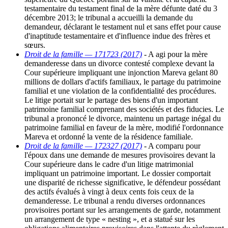
testamentaire du testament final de la mère défunte daté du 3
décembre 2013; le tribunal a accueilli la demande du
demandeur, déclarant le testament nul et sans effet pour cause
d'inaptitude testamentaire et d'influence indue des frères et
sœurs.
Droit de la famille — 171723 (2017)
- A agi pour la mère
demanderesse dans un divorce contesté complexe devant la
Cour supérieure impliquant une injonction Mareva gelant 80
millions de dollars d'actifs familiaux, le partage du patrimoine
familial et une violation de la confidentialité des procédures.
Le litige portait sur le partage des biens d'un important
patrimoine familial comprenant des sociétés et des fiducies. Le
tribunal a prononcé le divorce, maintenu un partage inégal du
patrimoine familial en faveur de la mère, modifié l'ordonnance
Mareva et ordonné la vente de la résidence familiale.
Droit de la famille — 172327 (2017)
- A comparu pour
l'époux dans une demande de mesures provisoires devant la
Cour supérieure dans le cadre d'un litige matrimonial
impliquant un patrimoine important. Le dossier comportait
une disparité de richesse significative, le défendeur possédant
des actifs évalués à vingt à deux cents fois ceux de la
demanderesse. Le tribunal a rendu diverses ordonnances
provisoires portant sur les arrangements de garde, notamment
un arrangement de type « nesting », et a statué sur les