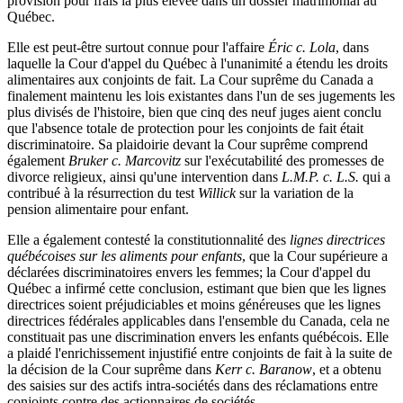
provision pour frais la plus élevée dans un dossier matrimonial au
Québec.
Elle est peut-être surtout connue pour l'affaire
Éric c. Lola
, dans
laquelle la Cour d'appel du Québec à l'unanimité a étendu les droits
alimentaires aux conjoints de fait. La Cour suprême du Canada a
finalement maintenu les lois existantes dans l'un de ses jugements les
plus divisés de l'histoire, bien que cinq des neuf juges aient conclu
que l'absence totale de protection pour les conjoints de fait était
discriminatoire. Sa plaidoirie devant la Cour suprême comprend
également
Bruker c. Marcovitz
sur l'exécutabilité des promesses de
divorce religieux, ainsi qu'une intervention dans
L.M.P. c. L.S.
qui a
contribué à la résurrection du test
Willick
sur la variation de la
pension alimentaire pour enfant.
Elle a également contesté la constitutionnalité des
lignes directrices
québécoises sur les aliments pour enfants
, que la Cour supérieure a
déclarées discriminatoires envers les femmes; la Cour d'appel du
Québec a infirmé cette conclusion, estimant que bien que les lignes
directrices soient préjudiciables et moins généreuses que les lignes
directrices fédérales applicables dans l'ensemble du Canada, cela ne
constituait pas une discrimination envers les enfants québécois. Elle
a plaidé l'enrichissement injustifié entre conjoints de fait à la suite de
la décision de la Cour suprême dans
Kerr c. Baranow
, et a obtenu
des saisies sur des actifs intra-sociétés dans des réclamations entre
conjoints contre des actionnaires de sociétés.