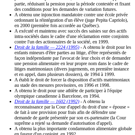
partie, réduisant la pension pour la période contestée et fixant
des conditions pour les demandes de variation futures.
A obtenu une injonction mandatoire contre une école privée
ordonnant la réintégration d'un élève (juge Pepita Capriolo),
en 2000 (première fois accordée au Québec).
A exécuté et maintenu avec succès des saisies sur des actifs
intra-sociétés dans le cadre d'une réclamation entre conjoints
contre l'un des actionnaires de la société, en 1999.
Droit de la famille — 2224 (1995)
- A obtenu le droit pour les
enfants mineurs d'être parties au litige, d'être représentés de
façon indépendante par l'avocat de leur choix et de demander
une pension alimentaire en leur propre nom dans le cadre de
litiges matrimoniaux (divers jugements, en première instance
et en appel, dans plusieurs dossiers), de 1994 à 1999.
A établi le droit de forcer la disposition d'actifs matrimoniaux
au stade des mesures provisoires, en 1996 et 1998.
A obtenu le droit pour une athlète de participer à l'équipe
olympique canadienne à Barcelone, en 1994.
Droit de la famille — 1602 (1992)
- A obtenu la
reconnaissance par la Cour d'appel du droit d'une « épouse »
de fait à une provision pour frais afin de défendre une
demande de garde présentée par son ex-partenaire (la Cour
suprême a rejeté sa demande d'autorisation d'appel).
A obtenu la plus importante condamnation alimentaire globale
en faveur d'un conjoint, en 1992.