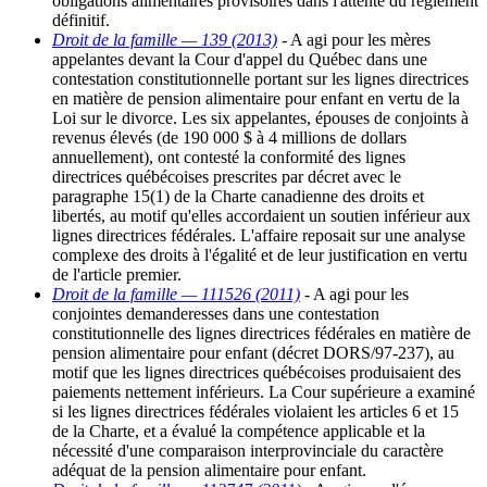
obligations alimentaires provisoires dans l'attente du règlement
définitif.
Droit de la famille — 139 (2013)
- A agi pour les mères
appelantes devant la Cour d'appel du Québec dans une
contestation constitutionnelle portant sur les lignes directrices
en matière de pension alimentaire pour enfant en vertu de la
Loi sur le divorce. Les six appelantes, épouses de conjoints à
revenus élevés (de 190 000 $ à 4 millions de dollars
annuellement), ont contesté la conformité des lignes
directrices québécoises prescrites par décret avec le
paragraphe 15(1) de la Charte canadienne des droits et
libertés, au motif qu'elles accordaient un soutien inférieur aux
lignes directrices fédérales. L'affaire reposait sur une analyse
complexe des droits à l'égalité et de leur justification en vertu
de l'article premier.
Droit de la famille — 111526 (2011)
- A agi pour les
conjointes demanderesses dans une contestation
constitutionnelle des lignes directrices fédérales en matière de
pension alimentaire pour enfant (décret DORS/97-237), au
motif que les lignes directrices québécoises produisaient des
paiements nettement inférieurs. La Cour supérieure a examiné
si les lignes directrices fédérales violaient les articles 6 et 15
de la Charte, et a évalué la compétence applicable et la
nécessité d'une comparaison interprovinciale du caractère
adéquat de la pension alimentaire pour enfant.