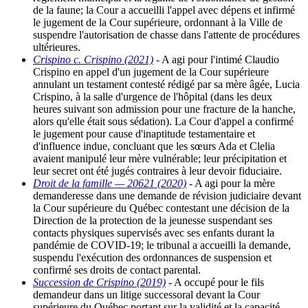
de la faune; la Cour a accueilli l'appel avec dépens et infirmé
le jugement de la Cour supérieure, ordonnant à la Ville de
suspendre l'autorisation de chasse dans l'attente de procédures
ultérieures.
Crispino c. Crispino (2021)
- A agi pour l'intimé Claudio
Crispino en appel d'un jugement de la Cour supérieure
annulant un testament contesté rédigé par sa mère âgée, Lucia
Crispino, à la salle d'urgence de l'hôpital (dans les deux
heures suivant son admission pour une fracture de la hanche,
alors qu'elle était sous sédation). La Cour d'appel a confirmé
le jugement pour cause d'inaptitude testamentaire et
d'influence indue, concluant que les sœurs Ada et Clelia
avaient manipulé leur mère vulnérable; leur précipitation et
leur secret ont été jugés contraires à leur devoir fiduciaire.
Droit de la famille — 20621 (2020)
- A agi pour la mère
demanderesse dans une demande de révision judiciaire devant
la Cour supérieure du Québec contestant une décision de la
Direction de la protection de la jeunesse suspendant ses
contacts physiques supervisés avec ses enfants durant la
pandémie de COVID-19; le tribunal a accueilli la demande,
suspendu l'exécution des ordonnances de suspension et
confirmé ses droits de contact parental.
Succession de Crispino (2019)
- A occupé pour le fils
demandeur dans un litige successoral devant la Cour
supérieure du Québec portant sur la validité et la capacité