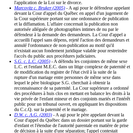
l'application de la Loi sur le divorce.
Marcovitz c. Bruker (2005)
- A agi pour le défendeur appelant
devant la Cour d'appel du Québec en appel d'un jugement de
la Cour supérieure portant sur une ordonnance de publication
et la diffamation. L'affaire concernait la publication non
autorisée alléguée de photographies intimes de nu par le
défendeur à la demande des demandeurs. La Cour d'appel a
accueilli l'appel sans dépens, rejeté l'action des demandeurs et
annulé l'ordonnance de non-publication au motif qu'il
n'existait aucun fondement juridique valable pour restreindre
l'accès du public aux procédures judiciaires.
S.G. c. L.C. (2005)
- A défendu les conjointes de même sexe
L.C. et l'enfant M.E.C. dans un litige complexe de paternité et
de modification du registre de l'état civil à la suite de la
rupture d'un mariage entre personnes de même sexe dans
lequel le père biologique S.G. cherchait à obtenir la
reconnaissance de sa paternité. La Cour supérieure a ordonné
des procédures à huis clos en mettant en balance les droits à la
vie privée de l'enfant mineur et des conjoints mariés et l'intérêt
public pour un tribunal ouvert, en appliquant les dispositions
du C.c.Q. sur la paternité et le mariage.
D.W. c. A.G. (2003)
- A agi pour le père appelant devant la
Cour d'appel du Québec dans un dossier portant sur la garde
d'enfant et l'étendue de l'autorité parentale en matière de prise
de décision à la suite d'une séparation; l'appel contestait