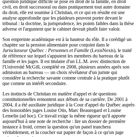
question juridique difficile se pose en droit de la famille, en droit
civil, en droit successoral ou dans pratiquement tout autre domaine
du droit, elle est soumise à Christian, et ce qui en résulte est une
analyse approfondie que les plaideurs peuvent porter devant le
tribunal : la doctrine, la jurisprudence, les points faibles dans la thèse
adverse et l'argument que le cabinet devrait plutôt faire valoir.
Son empreinte académique est à la hauteur du rôle. Il a corédigé un
chapitre sur la pension alimentaire pour conjoint dans le
Jurisclasseur Québec : Personnes et Famille
(LexisNexis), le traité
de référence sur lequel s'appuient les membres du barreau de la
famille et les juges. Il est titulaire d'un LL.M. avec distinction de
l'Université McGill, complété en 2008, plusieurs années après son
admission au barreau — un choix révélateur d'un juriste qui
considère la recherche savante comme centrale à la pratique plutôt
que comme un intérêt secondaire.
Les instincts de Christian en matière d'appel et de questions
constitutionnelles remontent aux débuts de sa carrière. De 2001 à
2004, il a été auxiliaire juridique à la Cour d'appel du Québec auprès
des honorables juges Louise Otis, Marc Beauregard et Louise
Lemelin (ad hoc). Ce travail exige la même rigueur qu'il apporte
aujourd'hui à une note de recherche : lire un dossier de première
instance à froid, cerner la question qu'un panel tranchera
véritablement, et la coucher sur papier de façon à ce qu'un juge