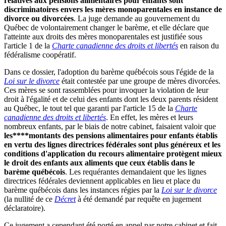
relatives aux pensions alimentaires pour enfants sont
discriminatoires envers les mères monoparentales en instance de
divorce ou divorcées
. La juge demande au gouvernement du
Québec de volontairement changer le barème, et elle déclare que
l'atteinte aux droits des mères monoparentales est justifiée sous
l'article 1 de la
Charte canadienne des droits et libertés
en raison du
fédéralisme coopératif.
Dans ce dossier, l'adoption du barème québécois sous l'égide de la
Loi sur le divorce
était contestée par une groupe de mères divorcées.
Ces mères se sont rassemblées pour invoquer la violation de leur
droit à l'égalité et de celui des enfants dont les deux parents résident
au Québec, le tout tel que garanti par l'article 15 de la
Charte
canadienne des droits et libertés
. En effet, les mères et leurs
nombreux enfants, par le biais de notre cabinet, faisaient valoir que
les****montants des pensions alimentaires pour enfants établis
en vertu des lignes directrices fédérales sont plus généreux et les
conditions d'application du recours alimentaire protègent mieux
le droit des enfants aux aliments que ceux établis dans le
barème québécois
. Les requérantes demandaient que les lignes
directrices fédérales deviennent applicables en lieu et place du
barème québécois dans les instances régies par la
Loi sur le divorce
(la nullité de ce
Décret
à été demandé par requête en jugement
déclaratoire).
Ce jugement a cependant été porté en appel par notre cabinet et fait