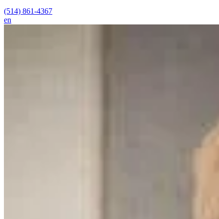
(514) 861-4367
en