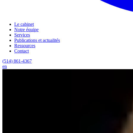
Le cabinet
Notre équipe
Services
Publications et actualités
Ressources
Contact
(514) 861-4367
en