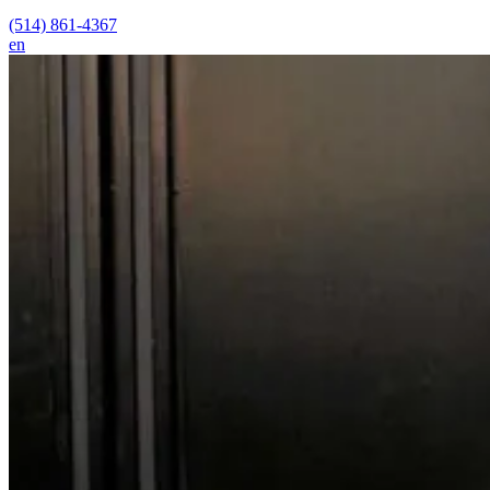
(514) 861-4367
en