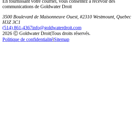
En fournissant votre courriel, vous consentez à recevoir des
communications de Goldwater Droit
3500 Boulevard de Maisonneuve Ouest, #2310 Westmount, Quebec
H3Z 3C1
(514) 861-4367
info@goldwaterdroit.com
2026 Ⓒ Goldwater Droit
|
Tous droits réservés.
Politique de confidentialité
|
Sitemap