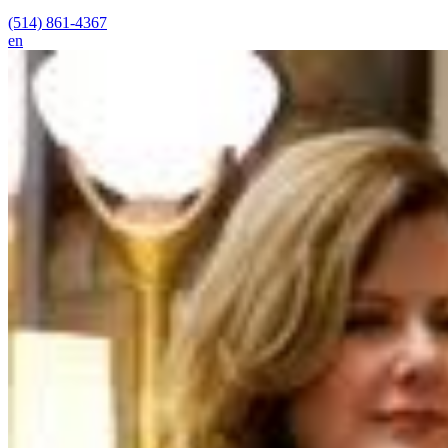
(514) 861-4367
en