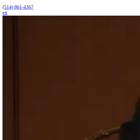
(514) 861-4367
en