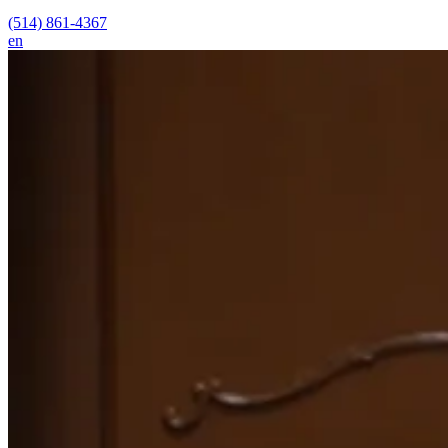
(514) 861-4367
en