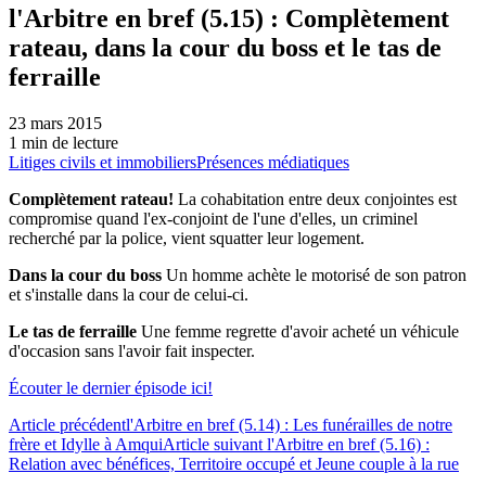
l'Arbitre en bref (5.15) : Complètement
rateau, dans la cour du boss et le tas de
ferraille
23 mars 2015
1 min de lecture
Litiges civils et immobiliers
Présences médiatiques
Complètement rateau!
La cohabitation entre deux conjointes est
compromise quand l'ex-conjoint de l'une d'elles, un criminel
recherché par la police, vient squatter leur logement.
Dans la cour du boss
Un homme achète le motorisé de son patron
et s'installe dans la cour de celui-ci.
Le tas de ferraille
Une femme regrette d'avoir acheté un véhicule
d'occasion sans l'avoir fait inspecter.
Écouter le dernier épisode ici!
Article précédent
l'Arbitre en bref (5.14) : Les funérailles de notre
frère et Idylle à Amqui
Article suivant
l'Arbitre en bref (5.16) :
Relation avec bénéfices, Territoire occupé et Jeune couple à la rue