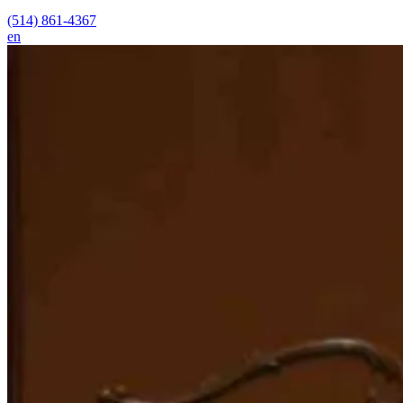
(514) 861-4367
en