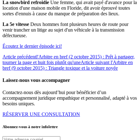
La snowbird refroidie
Une femme, qui avait payé d'avance pour la
location d'une maison mobile en Floride, dit avoir éprouvé toutes
sortes d'ennuis à cause du manque de préparation des lieux.
La 5e vitesse
Deux hommes font plusieurs heures de route pour
venir trancher un litige au sujet d'un véhicule à la transmission
défectueuse.
Écoutez le dernier épisode ici!
Article précédent
l'Arbitre en bref (2 octobre 2015) : Prêt à partager,
tourner la page et huit fois plutôt qu'une
Article suivant
l'Arbitre en
bref (9 octobre 2015) : Triangle toxique et la voiture noyée
Laissez-nous vous accompagner
Contactez-nous dès aujourd’hui pour bénéficier d’un
accompagnement juridique empathique et personnalisé, adapté à vos
besoins uniques.
RÉSERVER UNE CONSULTATION
Abonnez-vous à notre infolettre