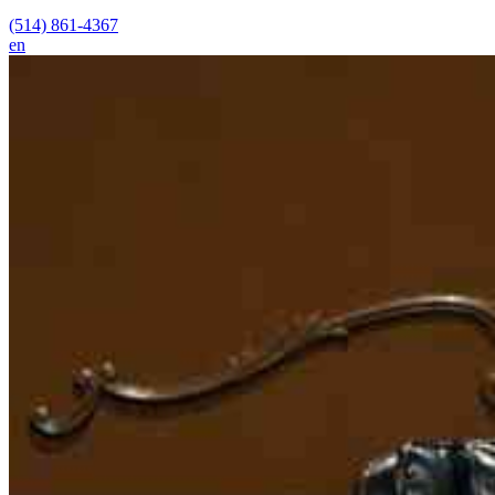
(514) 861-4367
en