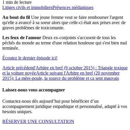
1 min de lecture
Litiges civils et immobiliers
Présences médiatiques
Au bout du fil
Une jeune femme veut se faire rembourser l'argent
qu'elle a avancé à sa soeur alors que celle-ci était aux prises avec de
graves problèmes de toxicomanie.
Les feux de l'amour
Deux ex-conjoints s'accusent de tous les
péchés du monde au terme d'une relation houleuse qui s'est bien mal
terminée.
Écoutez le dernier épisode ici!
Article précédent
l'Arbitre en bref (9 octobre 2015) : Triangle toxique
et la voiture noyée
Article suivant
l'Arbitre en bref (20 november
2015): La mère-poule, la source du problème et ça sent mauvais
Laissez-nous vous accompagner
Contactez-nous dès aujourd’hui pour bénéficier d’un
accompagnement juridique empathique et personnalisé, adapté à vos
besoins uniques.
RÉSERVER UNE CONSULTATION