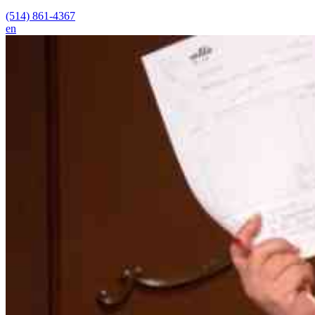
(514) 861-4367
en