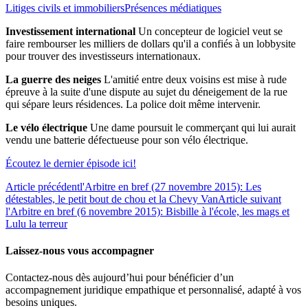
Litiges civils et immobiliers
Présences médiatiques
Investissement international
Un concepteur de logiciel veut se
faire rembourser les milliers de dollars qu'il a confiés à un lobbysite
pour trouver des investisseurs internationaux.
La guerre des neiges
L'amitié entre deux voisins est mise à rude
épreuve à la suite d'une dispute au sujet du déneigement de la rue
qui sépare leurs résidences. La police doit même intervenir.
Le vélo électrique
Une dame poursuit le commerçant qui lui aurait
vendu une batterie défectueuse pour son vélo électrique.
Écoutez le dernier épisode ici!
Article précédent
l'Arbitre en bref (27 novembre 2015): Les
détestables, le petit bout de chou et la Chevy Van
Article suivant
l'Arbitre en bref (6 novembre 2015): Bisbille à l'école, les mags et
Lulu la terreur
Laissez-nous vous accompagner
Contactez-nous dès aujourd’hui pour bénéficier d’un
accompagnement juridique empathique et personnalisé, adapté à vos
besoins uniques.