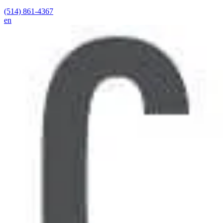
(514) 861-4367
en