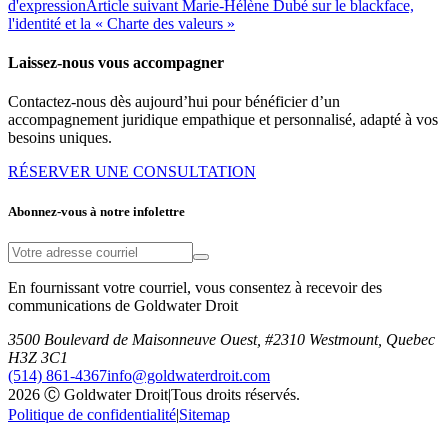
d'expression
Article suivant
Marie-Hélène Dubé sur le blackface,
l'identité et la « Charte des valeurs »
Laissez-nous vous accompagner
Contactez-nous dès aujourd’hui pour bénéficier d’un
accompagnement juridique empathique et personnalisé, adapté à vos
besoins uniques.
RÉSERVER UNE CONSULTATION
Abonnez-vous à notre infolettre
En fournissant votre courriel, vous consentez à recevoir des
communications de Goldwater Droit
3500 Boulevard de Maisonneuve Ouest, #2310 Westmount, Quebec
H3Z 3C1
(514) 861-4367
info@goldwaterdroit.com
2026 Ⓒ Goldwater Droit
|
Tous droits réservés.
Politique de confidentialité
|
Sitemap