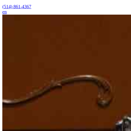
(514) 861-4367
en