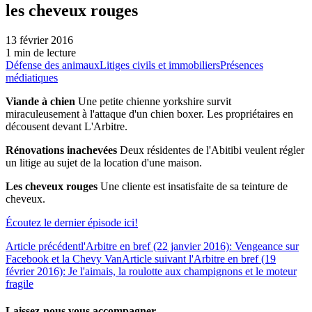
les cheveux rouges
13 février 2016
1 min de lecture
Défense des animaux
Litiges civils et immobiliers
Présences
médiatiques
Viande à chien
Une petite chienne yorkshire survit
miraculeusement à l'attaque d'un chien boxer. Les propriétaires en
décousent devant L'Arbitre.
Rénovations inachevées
Deux résidentes de l'Abitibi veulent régler
un litige au sujet de la location d'une maison.
Les cheveux rouges
Une cliente est insatisfaite de sa teinture de
cheveux.
Écoutez le dernier épisode ici!
Article précédent
l'Arbitre en bref (22 janvier 2016): Vengeance sur
Facebook et la Chevy Van
Article suivant
l'Arbitre en bref (19
février 2016): Je l'aimais, la roulotte aux champignons et le moteur
fragile
Laissez-nous vous accompagner