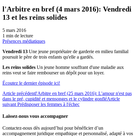
l'Arbitre en bref (4 mars 2016): Vendredi
13 et les reins solides
5 mars 2016
1 min de lecture
Présences médiatiques
Vendredi 13
Une jeune propriétaire de garderie en milieu familial
poursuit le père de trois enfants qu'elle a gardés.
Les reins solides
Un jeune homme souffrant d'une maladie aux
reins veut se faire rembourser un dépôt pour un loyer.
Écoutez le dernier épisode ici!
Article précédent
l'Arbitre en bref (25 mars 2016): L'amour n'est pas
dans le pré, cupidité et mensonges et le cylindre gonflé
Article
suivant
Prédisposer les femmes à l'échec
Laissez-nous vous accompagner
Contactez-nous dès aujourd’hui pour bénéficier d’un
accompagnement juridique empathique et personnalisé, adapté à vos