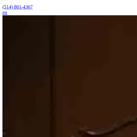
(514) 861-4367
en