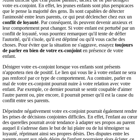
votre ex-conjoint. En effet, les jeunes enfants sont plus perspicaces
que le pense la majorité des gens. Ils sont capables de détecter
l'animosité entre leurs parents, ce qui peut déclencher chez eux un
conflit de loyauté
. Par conséquent, ils peuvent devenir anxieux et
leur comportement peut changer. Si votre enfant est perturbé par un
conflit de loyauté, vous pourriez remarquer qu'il tente de défier
l'autorité, qu'il s'isole, qu'il est déprimé ou qu'il vous cache des
choses. Pour éviter que la situation ne s'aggrave, essayez
toujours
de parler en bien de votre ex-conjoint
en présence de votre
enfant.
Dénigrer votre ex-conjoint lorsque vos enfants sont présents
n'apportera rien de positif. Le lien qui vous lie à votre enfant ne sera
pas renforcé par ce type de comportement. Au contraire, parler en
mal de votre ex-conjoint pourrait nuire à votre relation avec votre
enfant. Par exemple, ce dernier pourrait se sentir coupable d'aimer
l'autre parent ou, pire encore, il pourrait penser qu'il est la cause du
conflit entre ses parents.
Dépeindre négativement votre ex-conjoint pourrait également rendre
les prises de décisions conjointes difficiles. En effet, l'enfant au cœur
des querelles pourrait avoir tendance à adapter ses propos au parent
auquel il s'adresse dans le but de lui plaire ou de lui témoigner sa
loyauté, réprimant ainsi ses propres désirs. Des disputes entre les
parents quant aux réels désirs de l'enfant pourraient alors éclater, ce