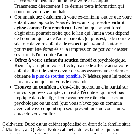
d'accorder le bénéfice du doute à votre ex-conjoint.
Transmettez directement à ce dernier toute information qui
concerne votre vie familiale.
Communiquez également à votre ex-conjoint tout ce que votre
enfant vous rapporte. Vous éviterez ainsi que
votre enfant
agisse comme l'entremetteur
. L'enfant qui se sent forcé
d'agir ainsi pourrait croire que le lien qui l'unit à vous dépend
de l'opinion qu'il a de l'autre parent. Qui plus est, le besoin de
sécurité de votre enfant et le respect qu'il voue à l'autorité
pourraient être ébranlés s'il a l'impression de pouvoir dresser
ses parents l'un contre l'autre.
Offrez à votre enfant du soutien
émotif et psychologique.
Bien sûr, la rupture vous affecte, mais elle affecte aussi votre
enfant et il est de votre devoir de vous assurer que ce dernier
obtienne
le plus de soutien possible
. N'hésitez pas à lui tendre
la main avant qu'il ne vous le demande.
Trouvez un confident
, c'est-à-dire quelqu'un d'impartial sur
qui vous pouvez compter, qui est à l'écoute et qui n'est pas
impliqué dans le litige. Pour assumer ce rôle, choisissez un
psychologue ou un ami (que vous n'avez pas en commun
avec votre ex-conjoint) qui sera présent lorsque vous aurez
envie de vous confier.
Goldwater, Dubé est un cabinet spécialisé en droit de la famille situé
à Montréal, au Québec. Notre cabinet aide les familles qui sont