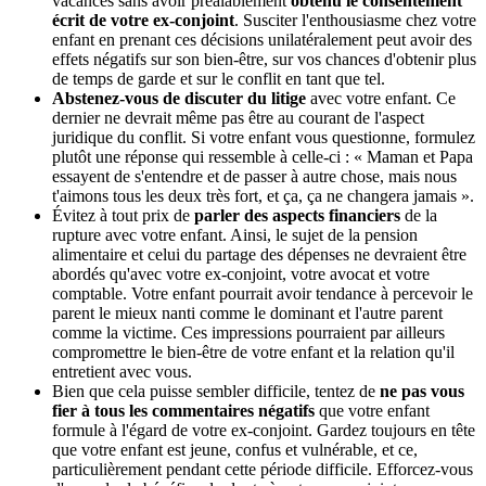
vacances sans avoir préalablement
obtenu le consentement
écrit de votre ex-conjoint
. Susciter l'enthousiasme chez votre
enfant en prenant ces décisions unilatéralement peut avoir des
effets négatifs sur son bien-être, sur vos chances d'obtenir plus
de temps de garde et sur le conflit en tant que tel.
Abstenez-vous de discuter du litige
avec votre enfant. Ce
dernier ne devrait même pas être au courant de l'aspect
juridique du conflit. Si votre enfant vous questionne, formulez
plutôt une réponse qui ressemble à celle-ci : « Maman et Papa
essayent de s'entendre et de passer à autre chose, mais nous
t'aimons tous les deux très fort, et ça, ça ne changera jamais ».
Évitez à tout prix de
parler des aspects financiers
de la
rupture avec votre enfant. Ainsi, le sujet de la pension
alimentaire et celui du partage des dépenses ne devraient être
abordés qu'avec votre ex-conjoint, votre avocat et votre
comptable. Votre enfant pourrait avoir tendance à percevoir le
parent le mieux nanti comme le dominant et l'autre parent
comme la victime. Ces impressions pourraient par ailleurs
compromettre le bien-être de votre enfant et la relation qu'il
entretient avec vous.
Bien que cela puisse sembler difficile, tentez de
ne pas vous
fier à tous les commentaires négatifs
que votre enfant
formule à l'égard de votre ex-conjoint. Gardez toujours en tête
que votre enfant est jeune, confus et vulnérable, et ce,
particulièrement pendant cette période difficile. Efforcez-vous