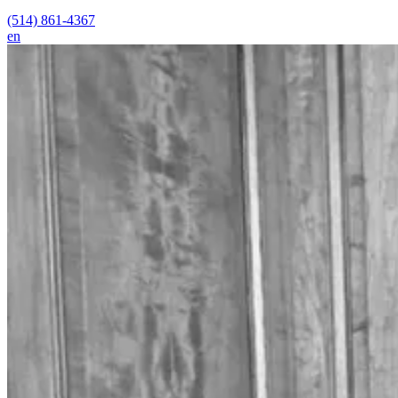
(514) 861-4367
en