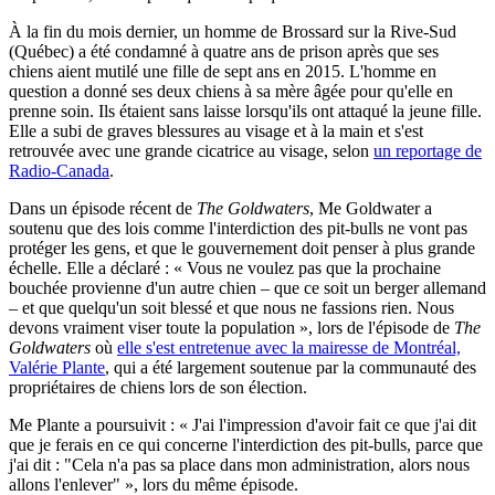
À la fin du mois dernier, un homme de Brossard sur la Rive-Sud
(Québec) a été condamné à quatre ans de prison après que ses
chiens aient mutilé une fille de sept ans en 2015. L'homme en
question a donné ses deux chiens à sa mère âgée pour qu'elle en
prenne soin. Ils étaient sans laisse lorsqu'ils ont attaqué la jeune fille.
Elle a subi de graves blessures au visage et à la main et s'est
retrouvée avec une grande cicatrice au visage, selon
un reportage de
Radio-Canada
.
Dans un épisode récent de
The Goldwaters
, Me Goldwater a
soutenu que des lois comme l'interdiction des pit-bulls ne vont pas
protéger les gens, et que le gouvernement doit penser à plus grande
échelle. Elle a déclaré : « Vous ne voulez pas que la prochaine
bouchée provienne d'un autre chien – que ce soit un berger allemand
– et que quelqu'un soit blessé et que nous ne fassions rien. Nous
devons vraiment viser toute la population », lors de l'épisode de
The
Goldwaters
où
elle s'est entretenue avec la mairesse de Montréal,
Valérie Plante
, qui a été largement soutenue par la communauté des
propriétaires de chiens lors de son élection.
Me Plante a poursuivit : « J'ai l'impression d'avoir fait ce que j'ai dit
que je ferais en ce qui concerne l'interdiction des pit-bulls, parce que
j'ai dit : "Cela n'a pas sa place dans mon administration, alors nous
allons l'enlever" », lors du même épisode.