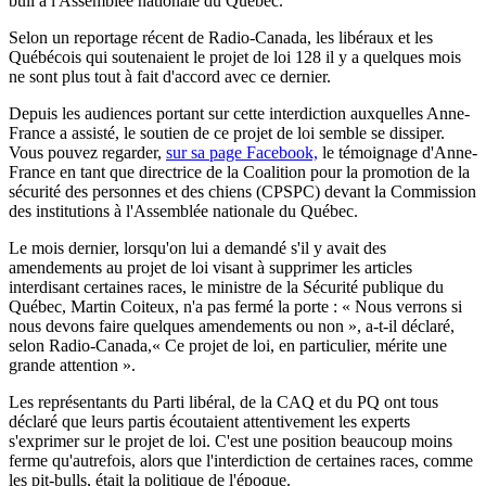
bull à l'Assemblée nationale du Québec.
Selon un reportage récent de Radio-Canada, les libéraux et les
Québécois qui soutenaient le projet de loi 128 il y a quelques mois
ne sont plus tout à fait d'accord avec ce dernier.
Depuis les audiences portant sur cette interdiction auxquelles Anne-
France a assisté, le soutien de ce projet de loi semble se dissiper.
Vous pouvez regarder,
sur sa page Facebook,
le témoignage d'Anne-
France en tant que directrice de la Coalition pour la promotion de la
sécurité des personnes et des chiens (CPSPC) devant la Commission
des institutions à l'Assemblée nationale du Québec.
Le mois dernier, lorsqu'on lui a demandé s'il y avait des
amendements au projet de loi visant à supprimer les articles
interdisant certaines races, le ministre de la Sécurité publique du
Québec, Martin Coiteux, n'a pas fermé la porte : « Nous verrons si
nous devons faire quelques amendements ou non », a-t-il déclaré,
selon Radio-Canada,« Ce projet de loi, en particulier, mérite une
grande attention ».
Les représentants du Parti libéral, de la CAQ et du PQ ont tous
déclaré que leurs partis écoutaient attentivement les experts
s'exprimer sur le projet de loi. C'est une position beaucoup moins
ferme qu'autrefois, alors que l'interdiction de certaines races, comme
les pit-bulls, était la politique de l'époque.