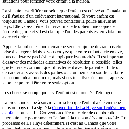
situations pour ramener votre enfant à la maison.
La situation est différente selon que l'enfant est enlevé au Canada ou
qu'il s'agisse d'un enlèvement international. Si votre enfant est
toujours au Canada, vous pouvez contacter la police ailleurs au
pays. Elle va assurément intervenir si elle obtient une copie de
l'ordre de garde et s'il est clair que l'un des parents est en violation
avec cet ordre.
Appeler la police est une démarche sérieuse qui ne devrait pas être
prise à la légère. Mais si vous croyez que votre enfant a été enlevé,
vous ne devriez pas hésiter à impliquer les autorités. Il est important
d'essayer des méthodes alternatives de résolution si possible, telles
que tenter de communiquer directement avec le parent en fuite ou
demander aux avocats des parties ou à un tiers de résoudre l'affaire
par communication directe, mais si ces tentatives échouent, appelez
la police pourrait être votre seule option.
Les choses se compliquent si l'enfant est emmené à l'étranger.
La prochaine étape à suivre varie selon que l'enfant a été emmené
dans un pays qui a signé la
Convention de La Haye sur l'enlèvement
d'enfants
ou pas. La Convention offre un cadre de collaboration
internationale pour ramener l'enfant à la maison dès que possible. Le
processus de La Haye déterminera si c'est au Canada que votre
enfant habite normalement --- le terme technique est « résidence