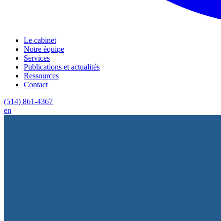
Le cabinet
Notre équipe
Services
Publications et actualités
Ressources
Contact
(514) 861-4367
en