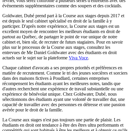
février, vous serez confronté à plusieurs séries d'entretiens avec des
événements supplémentaires comme des soupers et des cocktails.
Goldwater, Dubé prend part à la Course aux stages depuis 2017 et
est depuis le seul cabinet spécialisé en droit de la famille à y
participer. D'après notre expérience, la Course aux stages est un
excellent moyen de rencontrer les meilleurs étudiants en droit de
partout au Québec, de partager le point de vue unique de notre
cabinet et, bien sûr, de recruter de futurs stagiaires. Pour en savoir
plus sur le processus de la Course aux stages, consultez les
entrevues de Me Daniel Goldwater avec des étudiants en droit
actuels sur le sujet sur la plateforme
Viva Voce
.
Chaque cabinet d'avocats a ses propres priorités et préférences en
matière de recrutement. Comme le tri des jeunes sorcières et sorciers
dans des maisons fictives à Poudlard, certaines entreprises
récompensent les étudiants ayant les meilleures notes, tandis que
d'autres recherchent une expérience de travail substantielle ou une
expérience de bénévolat unique. Chez Goldwater, Dubé, nous
sélectionnons des étudiants ayant une volonté de travailler dur, une
capacité de travailler avec des personnes en détresse et une passion
avérée pour le droit de la famille.
La Course aux stages n'est pas toujours une partie de plaisir. Les
étudiants en droit ont tendance à être des êtres ultra performants et
compétitifs qui sont habitués à être les meilleurs et à obtenir ce qu'ils