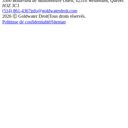
3500 Boulevard de Maisonneuve Ouest, #2310 Westmount, Quebec
H3Z 3C1
(514) 861-4367
info@goldwaterdroit.com
2026 Ⓒ Goldwater Droit
|
Tous droits réservés.
Politique de confidentialité
|
Sitemap