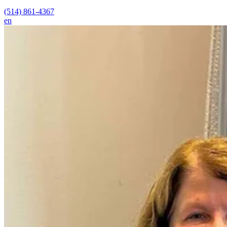
(514) 861-4367
en