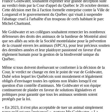
France Goldwater, souhaitent exprimer leur grande déception suite
au verdict émis par la Cour d'appel du Québec le 26 octobre dernier.
Cette décision met fin à l'action formelle entreprise contre la Ville de
Longueuil et le gouvernement du Québec qui visait à suspendre
l'abattage cruel à l'arbalète d'un troupeau de cerfs habitant le parc
Michel-Chartrand.
Me Goldwater et ses collègues souhaitent remercier les nombreux
défenseurs des droits des animaux de la banlieue de Montréal ainsi
que ses alliés au sein de la Société montréalaise pour la prévention
de la cruauté envers les animaux (SPCA), pour leur précieux soutien
des dernières années et leur plaidoyer passionné en faveur d'un
règlement humain pour la gestion de la biodiversité unique du
Québec.
Même si tous doivent dorénavant se conformer à la décision de la
Cour, le verdict ne change en rien le point de vue de Goldwater,
Dubé selon lequel les Québécois sont moralement et légalement
obligés d'envisager toutes les options non létales lorsqu'il est
question d'un contrôle d'animaux. Me Goldwater et son équipe
continueront de plaider en faveur de solutions législatives et
politiques pour garantir que tous les animaux sentients soient
protégés par la loi.
« En 2023, il n'est plus acceptable de tuer un animal simplement
parce qu'il est une "nuisance" », partage Me Goldwater. « La