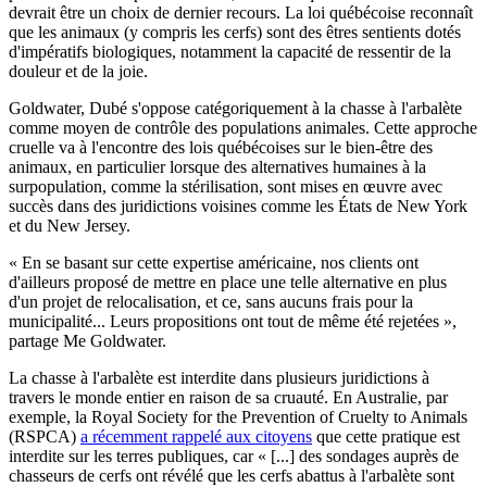
devrait être un choix de dernier recours. La loi québécoise reconnaît
que les animaux (y compris les cerfs) sont des êtres sentients dotés
d'impératifs biologiques, notamment la capacité de ressentir de la
douleur et de la joie.
Goldwater, Dubé s'oppose catégoriquement à la chasse à l'arbalète
comme moyen de contrôle des populations animales. Cette approche
cruelle va à l'encontre des lois québécoises sur le bien-être des
animaux, en particulier lorsque des alternatives humaines à la
surpopulation, comme la stérilisation, sont mises en œuvre avec
succès dans des juridictions voisines comme les États de New York
et du New Jersey.
« En se basant sur cette expertise américaine, nos clients ont
d'ailleurs proposé de mettre en place une telle alternative en plus
d'un projet de relocalisation, et ce, sans aucuns frais pour la
municipalité... Leurs propositions ont tout de même été rejetées »,
partage Me Goldwater.
La chasse à l'arbalète est interdite dans plusieurs juridictions à
travers le monde entier en raison de sa cruauté. En Australie, par
exemple, la Royal Society for the Prevention of Cruelty to Animals
(RSPCA)
a récemment rappelé aux citoyens
que cette pratique est
interdite sur les terres publiques, car « [...] des sondages auprès de
chasseurs de cerfs ont révélé que les cerfs abattus à l'arbalète sont