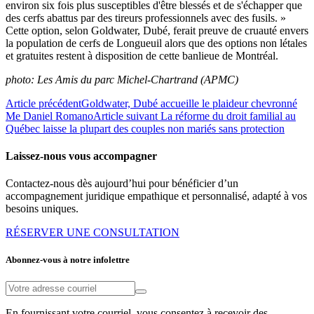
environ six fois plus susceptibles d'être blessés et de s'échapper que
des cerfs abattus par des tireurs professionnels avec des fusils. »
Cette option, selon Goldwater, Dubé, ferait preuve de cruauté envers
la population de cerfs de Longueuil alors que des options non létales
et gratuites restent à disposition de cette banlieue de Montréal.
photo: Les Amis du parc Michel-Chartrand (APMC)
Article précédent
Goldwater, Dubé accueille le plaideur chevronné
Me Daniel Romano
Article suivant
La réforme du droit familial au
Québec laisse la plupart des couples non mariés sans protection
Laissez-nous vous accompagner
Contactez-nous dès aujourd’hui pour bénéficier d’un
accompagnement juridique empathique et personnalisé, adapté à vos
besoins uniques.
RÉSERVER UNE CONSULTATION
Abonnez-vous à notre infolettre
En fournissant votre courriel, vous consentez à recevoir des