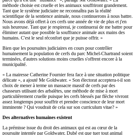
méthode choisie est cruelle et les animaux souffriront grandement.
Tant que le système judiciaire ne reconnaîtra pas la réalité
scientifique de la sentience animale, nous continuerons à nous battre.
Nous avons déjà offert à ces cerfs une année de vie de plus et j'en
suis heureuse. Tant que je respirerai, je continuerai de me battre pour
éliminer autant que possible la souffrance animale aux mains des
humains. C'est le seul réconfort que je puisse offrir. »
Bien que les poursuites judiciaires en cours pour contrôler
humainement la population de cerfs du parc Michel-Chartrand soient
terminées, d'autres solutions moins cruelles s'offrent encore à la
municipalité.
« La mairesse Catherine Fournier fera face à une situation politique
délicate », a ajouté Me Goldwater. « Son électorat acceptera-t-il son
choix de mener à terme un massacre massif de cerfs par des
chasseurs utilisant des arbalètes, une méthode de mise à mort
particulièrement cruelle puisque les cerfs blessés par flèche vivront
assez longtemps pour souffrir et prendre conscience de leur mort
imminente ? Qui voudrait de cela sur son curriculum vitae? »
Des alternatives humaines existent
La prémisse issue du droit des animaux qui est au cœur de la
poursuite intentée par Goldwater, Dubé est que tuer tout animal