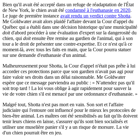
Bien qu'il avait été accepté dans un refuge de réadaptation de l'État
de New York, le chien avait été
condamné à l'euthanasie en 2020
.
Le juge de première instance
avait rendu un verdict contre Shotta
.
Me Goldwater avait alors plaidé l'affaire devant la Cour d'appel du
Québec qui a établi dans une décision historique qu'une municipalité
doit
d'abord procéder à une évaluation d'expert sur la dangerosité du
chien, qui
doit
ensuite être remise au gardien de l'animal, qui à son
tour a le droit de présenter une contre-expertise. Et ce n'est qu'à ce
moment-là, avec tous les faits en main, que la Cour pourra statuer
sur une demande d'euthanasie d'un animal.
Malheureusement pour Shotta, la Cour d'appel n'était pas prête à lui
accorder ces protections parce que son gardien n'avait pas agi pour
faire valoir ses droits dans un délai raisonnable. Me Goldwater
espère que ce message parviendra au public : « N'attendez pas qu'il
soit trop tard ! La loi vous oblige à agir rapidement pour sauver la
vie de votre chien s'il est menacé par une ordonnance d'euthanasie. »
Malgré tout, Shotta n'est pas mort en vain. Son sort et l'affaire
judiciaire qui l'entoure ont influencé pour le mieux les protocoles de
bien-être animal. Les maîtres ont été sensibilisés au fait qu'ils doivent
tenir leurs chiens en laisse, s'assurer qu'ils sont bien socialisés et
utiliser une muselière panier s'il y a un risque de morsure. La vie
d'un chien pourrait être en jeu.