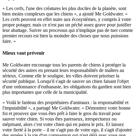
« Les cerfs, l'une des créatures les plus dociles de la planète, sont
bien moins complexes que les chiens », a ajouté Me Goldwater. «
Les cerfs peuvent en effet nuire aux écosystèmes, y compris à votre
propre potager, mais ce n'est pas un péché assez grave pour justifier
leur abattage. Suivre un processus qui n'implique pas de tuer comme
premier recours est bien la moindre des choses que nous puissions
faire. »
Mieux vaut prévenir
Me Goldwater encourage tous les parents de chiens à protéger la
sécurité des autres en prenant leurs responsabilités de maîtres au
sérieux. Comme elle le souligne, les villes doivent prioriser la
sécurité publique. Lorsqu'il s'agit de sauver un chien faisant l'objet
d'une ordonnance d'euthanasie, les obligations du gardien sont bien
plus importantes que celle de la municipalité.
« Voilà le fardeau des propriétaires d'animaux : la responsabilité et
l'imputabilité », a partagé Me Goldwater. « Démontrez votre bonne
foi et prouvez que vous êtes prêt à faire le gros du travail pour
sauver votre chien. Si vous êtes paresseux, irrespectueux ou
méprisant, alors c'est votre chien qui en paiera le prix. Et laissez
votre fierté à la porte – il ne s'agit pas de votre ego, il s'agit d'ajouter
des années à la vie d'un compagnon qui n'est déjà avec vous que