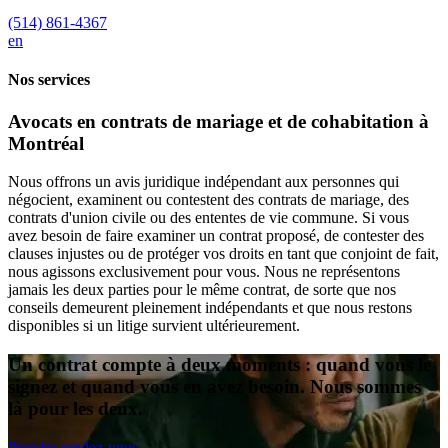
(514) 861-4367
en
Nos services
Avocats en contrats de mariage et de cohabitation à
Montréal
Nous offrons un avis juridique indépendant aux personnes qui
négocient, examinent ou contestent des contrats de mariage, des
contrats d'union civile ou des ententes de vie commune. Si vous
avez besoin de faire examiner un contrat proposé, de contester des
clauses injustes ou de protéger vos droits en tant que conjoint de fait,
nous agissons exclusivement pour vous. Nous ne représentons
jamais les deux parties pour le même contrat, de sorte que nos
conseils demeurent pleinement indépendants et que nous restons
disponibles si un litige survient ultérieurement.
Un contrat compte à deux moments : quand vous le
signez et quand vous en avez besoin. Nous sommes
là pour les deux.
Prendre rendez-vous