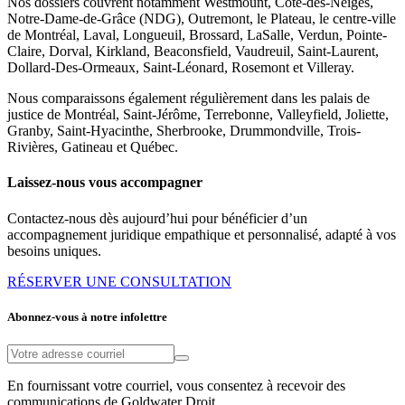
Nos dossiers couvrent notamment Westmount, Côte-des-Neiges,
Notre-Dame-de-Grâce (NDG), Outremont, le Plateau, le centre-ville
de Montréal, Laval, Longueuil, Brossard, LaSalle, Verdun, Pointe-
Claire, Dorval, Kirkland, Beaconsfield, Vaudreuil, Saint-Laurent,
Dollard-Des-Ormeaux, Saint-Léonard, Rosemont et Villeray.
Nous comparaissons également régulièrement dans les palais de
justice de Montréal, Saint-Jérôme, Terrebonne, Valleyfield, Joliette,
Granby, Saint-Hyacinthe, Sherbrooke, Drummondville, Trois-
Rivières, Gatineau et Québec.
Laissez-nous vous accompagner
Contactez-nous dès aujourd’hui pour bénéficier d’un
accompagnement juridique empathique et personnalisé, adapté à vos
besoins uniques.
RÉSERVER UNE CONSULTATION
Abonnez-vous à notre infolettre
En fournissant votre courriel, vous consentez à recevoir des
communications de Goldwater Droit